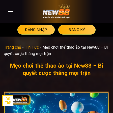
Skip
to
content
ĐĂNG NHẬP
ĐĂNG KÝ
Trang chủ
-
Tin Tức
-
Mẹo chơi thể thao ảo tại New88 – Bí
quyết cược thắng mọi trận
Mẹo chơi thể thao ảo tại New88 – Bí
quyết cược thắng mọi trận
30
Th5