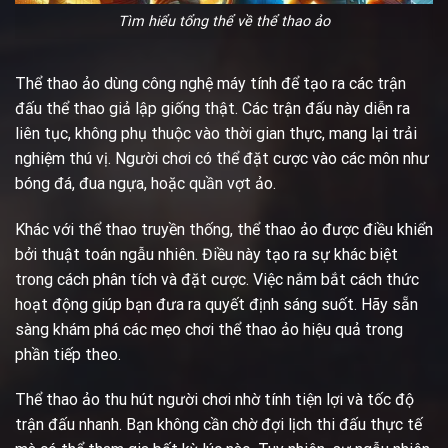
Tìm hiểu tổng thể về thể thao ảo
Thể thao ảo dùng công nghệ máy tính để tạo ra các trận
đấu thể thao giả lập giống thật. Các trận đấu này diễn ra
liên tục, không phụ thuộc vào thời gian thực, mang lại trải
nghiệm thú vị. Người chơi có thể đặt cược vào các môn như
bóng đá, đua ngựa, hoặc quần vợt ảo.
Khác với thể thao truyền thống, thể thao ảo được điều khiển
bởi thuật toán ngẫu nhiên. Điều này tạo ra sự khác biệt
trong cách phân tích và đặt cược. Việc nắm bắt cách thức
hoạt động giúp bạn đưa ra quyết định sáng suốt. Hãy sẵn
sàng khám phá các mẹo chơi thể thao ảo hiệu quả trong
phần tiếp theo.
Thể thao ảo thu hút người chơi nhờ tính tiện lợi và tốc độ
trận đấu nhanh. Bạn không cần chờ đợi lịch thi đấu thực tế