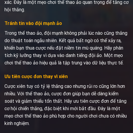
xác. Đây là một mẹo chơi thể thao ảo quan trọng để tăng cơ
hội thắng.
Tránh tin vào đội mạnh ảo
Trong thể thao ảo, đội mạnh không phải lúc nào cũng thắng
do thuật toán ngẫu nhiên. Kết quả bất ngờ có thể xảy ra,
khiến bạn thua cược nếu đặt niềm tin mù quáng. Hãy phân
tích kỹ lưỡng thay vì dựa vào danh tiếng đội ảo. Một mẹo
chơi thể thao ảo hiệu quả là tập trung vào dữ liệu thực tế.
Ưu tiên cược đơn thay vì xiên
Cược xiên tuy có tỷ lệ thắng cao nhưng rủi ro cũng lớn hơn
nhiều. Với thể thao ảo, cược đơn giúp bạn dễ dàng kiểm
soát và giảm thiểu tổn thất. Hãy ưu tiên cược đơn để tăng
cơ hội chiến thắng, đặc biệt khi mới bắt đầu. Đây là một
mẹo chơi thể thao ảo phù hợp cho người chơi chưa có nhiều
kinh nghiệm.