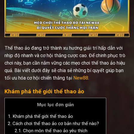
Thể thao ảo đang trở thành xu hướng giải trí hấp dẫn với
nhịp độ nhanh và cơ hội thắng cược cao. Để chinh phục trò
chơi này, bạn cần nắm vững các mẹo chơi thể thao ảo hiệu
quả. Bài viết dưới đây sẽ chia sẻ những bí quyết giúp bạn
tối ưu hóa cơ hội chiến thắng tại
New88
.
Khám phá thế giới thể thao ảo
Mục lục đơn giản
1.
Khám phá thế giới thể thao ảo
2.
Cách chơi thể thao ảo cơ bản như thế nào?
2.1.
Chọn môn thể thao ảo yêu thích