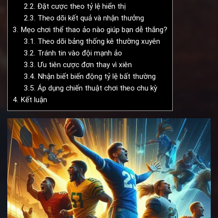
2.2.
Đặt cược theo tỷ lệ hiển thị
2.3.
Theo dõi kết quả và nhận thưởng
3.
Mẹo chơi thể thao ảo nào giúp bạn dễ thắng?
3.1.
Theo dõi bảng thống kê thường xuyên
3.2.
Tránh tin vào đội mạnh ảo
3.3.
Ưu tiên cược đơn thay vì xiên
3.4.
Nhận biết biến động tỷ lệ bất thường
3.5.
Áp dụng chiến thuật chơi theo chu kỳ
4.
Kết luận