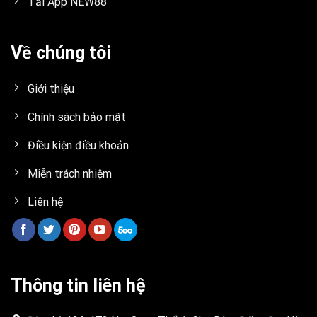
Tải App NEW88
Về chúng tôi
Giới thiệu
Chính sách bảo mật
Điều kiện điều khoản
Miễn trách nhiệm
Liên hệ
Thông tin liên hệ