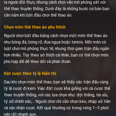
ra ngoài đời thực, nhưng cách chơi vẫn mô phỏng sát với
thể thao truyền thống. Dưới đây là những bước cơ bản bạn
cần nắm khi bắt đầu chơi thể thao ảo.
Chọn môn thể thao ảo yêu thích
Người chơi bắt đầu bằng cách chọn một môn thể thao ảo
như bóng đá, bóng rổ, đua ngựa hoặc tennis. Mỗi môn có
luật chơi mô phỏng thực tế, nhưng thời gian trận đấu ngắn
hơn nhiều. Tùy theo sở thích cá nhân, bạn có thể chọn môn
phù hợp để dễ theo dõi và phán đoán.
Đặt cược theo tỷ lệ hiển thị
Sau khi chọn môn thể thao, bạn sẽ thấy các trận đấu cùng
tỷ lệ cược đi kèm. Việc đặt cược khá giống với cá cược thể
thao truyền thống, với các lựa chọn như: đội thắng, tài xỉu,
tỷ số chính xác,… Người chơi chỉ cần chọn kèo, nhập số tiền
và xác nhận cược. Kết quả thường có trong vòng 1–3 phút
nên rất nhanh gọn.