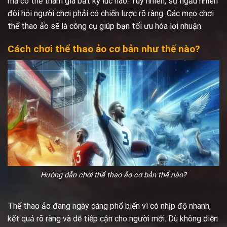
mà có thể tham gia bất kỳ lúc nào. Tuy nhiên, sự ngẫu nhiên
đòi hỏi người chơi phải có chiến lược rõ ràng. Các mẹo chơi
thể thao ảo sẽ là công cụ giúp bạn tối ưu hóa lợi nhuận.
Cách chơi thể thao ảo cơ bản như thế nào?
Hướng dẫn chơi thể thao ảo cơ bản thế nào?
Thể thao ảo đang ngày càng phổ biến vì có nhịp độ nhanh,
kết quả rõ ràng và dễ tiếp cận cho người mới. Dù không diễn