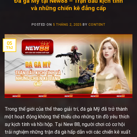
Đá gà Mỹ tại New88 – Trận đấu kịch tính
và những chiến kê đẳng cấp
POSTED ON
5 THÁNG 2, 2025
BY
CONTENT
05
Th2
Trong thế giới của thể thao giải trí, đá gà Mỹ đã trở thành
một hoạt động không thể thiếu cho những tín đồ yêu thích
sự kịch tính và hồi hộp. Tại New 88, người chơi có cơ hội
trải nghiệm những trận đá gà hấp dẫn với các chiến kê xuất