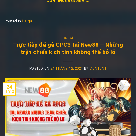
CONTINUE READING
→
Posted in
Đá gà
ĐÁ GÀ
Trực tiếp đá gà CPC3 tại New88 – Những
trận chiến kịch tính không thể bỏ lỡ
POSTED ON
24 THÁNG 12, 2024
BY
CONTENT
24
Th12