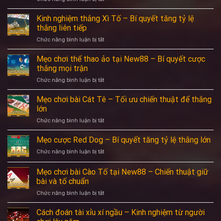
dàng
bài
Xì
–
chuẩn
Dách
Kinh nghiệm thắng Xì Tố – Bí quyết tăng tỷ lệ
Kinh
cao
đổi
nghiệm
thắng liên tiếp
thủ
thưởng
chọn
ở
Chức năng bình luận bị tắt
tại
số
Kinh
New88
chuẩn
nghiệm
Mẹo chơi thể thao ảo tại New88 – Bí quyết cược
–
xác
thắng
Chiến
thắng mọi trận
Xì
thuật
ở
Chức năng bình luận bị tắt
Tố
tăng
Mẹo
–
tỷ
chơi
Mẹo chơi bài Cát Tê – Tối ưu chiến thuật để thắng
Bí
lệ
thể
quyết
lớn
thắng
thao
tăng
lớn
ở
Chức năng bình luận bị tắt
ảo
tỷ
Mẹo
tại
lệ
chơi
Mẹo cược Red Dog – Bí quyết tăng tỷ lệ thắng lớn
New88
thắng
bài
–
liên
ở
Chức năng bình luận bị tắt
Cát
Bí
tiếp
Mẹo
Tê
quyết
cược
Mẹo chơi bài Cào Tố tại New88 – Chiến thuật giữ
–
cược
Red
Tối
bài và tố chuẩn
thắng
Dog
ưu
mọi
ở
Chức năng bình luận bị tắt
–
chiến
trận
Mẹo
Bí
thuật
chơi
quyết
Cách đoán tài xỉu xí ngầu – Kinh nghiệm từ người
để
bài
tăng
thắng