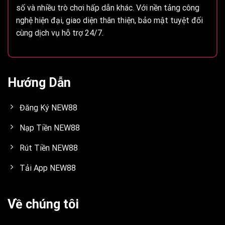
số và nhiều trò chơi hấp dẫn khác. Với nền tảng công
nghệ hiện đại, giao diện thân thiện, bảo mật tuyệt đối
cùng dịch vụ hỗ trợ 24/7.
Hướng Dẫn
Đăng Ký NEW88
Nạp Tiền NEW88
Rút Tiền NEW88
Tải App NEW88
Về chúng tôi