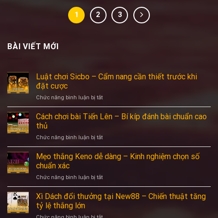
1
2
3
BÀI VIẾT MỚI
Luật chơi Sicbo – Cẩm nang cần thiết trước khi
đặt cược
ở
Chức năng bình luận bị tắt
Luật
chơi
Cách chơi bài Tiến Lên – Bí kíp đánh bài chuẩn cao
Sicbo
thủ
–
ở
Chức năng bình luận bị tắt
Cẩm
Cách
nang
chơi
Mẹo thắng Keno dễ dàng – Kinh nghiệm chọn số
cần
bài
thiết
chuẩn xác
Tiến
trước
ở
Chức năng bình luận bị tắt
Lên
khi
Mẹo
–
đặt
thắng
Xì Dách đổi thưởng tại New88 – Chiến thuật tăng
Bí
cược
Keno
kíp
tỷ lệ thắng lớn
dễ
đánh
ở
Chức năng bình luận bị tắt