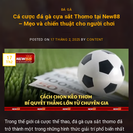
ĐÁ GÀ
Cá cược đá gà cựa sắt Thomo tại New88
– Mẹo và chiến thuật cho người chơi
POSTED ON
17 THÁNG 2, 2025
BY
CONTENT
17
Th2
Trong thế giới cá cược thể thao, đá gà cựa sắt thomo đã
trở thành một trong những hình thức giải trí phổ biến nhất