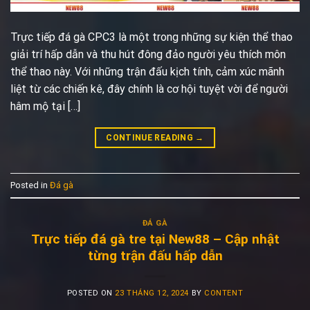
Trực tiếp đá gà CPC3 là một trong những sự kiện thể thao
giải trí hấp dẫn và thu hút đông đảo người yêu thích môn
thể thao này. Với những trận đấu kịch tính, cảm xúc mãnh
liệt từ các chiến kê, đây chính là cơ hội tuyệt vời để người
hâm mộ tại […]
CONTINUE READING
→
Posted in
Đá gà
ĐÁ GÀ
Trực tiếp đá gà tre tại New88 – Cập nhật
từng trận đấu hấp dẫn
POSTED ON
23 THÁNG 12, 2024
BY
CONTENT