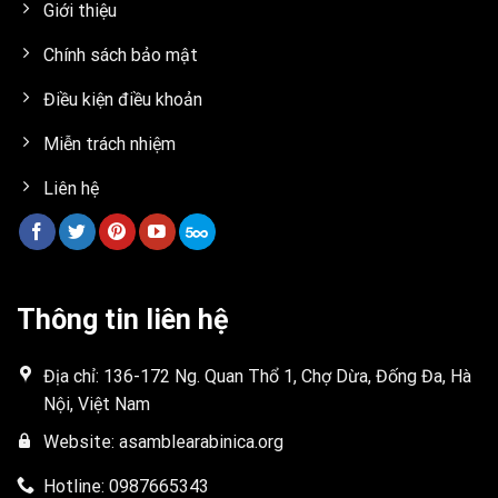
Giới thiệu
Chính sách bảo mật
Điều kiện điều khoản
Miễn trách nhiệm
Liên hệ
Thông tin liên hệ
Địa chỉ: 136-172 Ng. Quan Thổ 1, Chợ Dừa, Đống Đa, Hà
Nội, Việt Nam
Website: asamblearabinica.org
Hotline: 0987665343