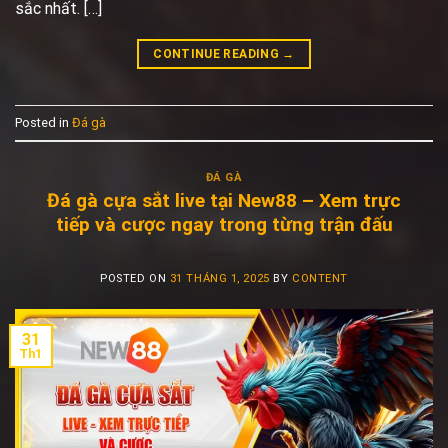
sắc nhất. […]
CONTINUE READING
→
Posted in
Đá gà
ĐÁ GÀ
Đá gà cựa sắt live tại New88 – Xem trực
tiếp và cược ngay trong từng trận đấu
POSTED ON
31 THÁNG 1, 2025
BY
CONTENT
31
Th1