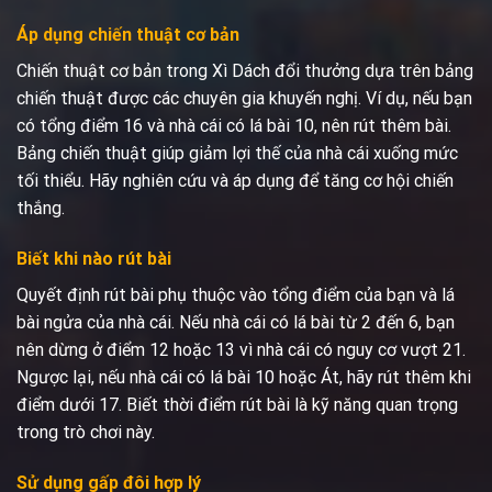
Áp dụng chiến thuật cơ bản
Chiến thuật cơ bản trong Xì Dách đổi thưởng dựa trên bảng
chiến thuật được các chuyên gia khuyến nghị. Ví dụ, nếu bạn
có tổng điểm 16 và nhà cái có lá bài 10, nên rút thêm bài.
Bảng chiến thuật giúp giảm lợi thế của nhà cái xuống mức
tối thiểu. Hãy nghiên cứu và áp dụng để tăng cơ hội chiến
thắng.
Biết khi nào rút bài
Quyết định rút bài phụ thuộc vào tổng điểm của bạn và lá
bài ngửa của nhà cái. Nếu nhà cái có lá bài từ 2 đến 6, bạn
nên dừng ở điểm 12 hoặc 13 vì nhà cái có nguy cơ vượt 21.
Ngược lại, nếu nhà cái có lá bài 10 hoặc Át, hãy rút thêm khi
điểm dưới 17. Biết thời điểm rút bài là kỹ năng quan trọng
trong trò chơi này.
Sử dụng gấp đôi hợp lý