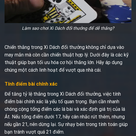
Làm sao chơi Xì Dách đổi thưởng để dễ thắng?
Chiến thắng trong Xì Dách đổi thưởng không chỉ dựa vào
may mắn mà còn cần chiến thuật hợp lý. Dưới đây là các kỹ
thuật giúp bạn tối ưu hóa cơ hội thắng lớn. Hãy áp dụng
chúng một cách linh hoạt để vượt qua nhà cái.
Tính điểm bài chính xác
Để tăng tỷ lệ thắng trong Xì Dách đổi thưởng, việc tính
điểm bài chính xác là yếu tố quan trọng. Bạn cần nhanh
chóng cộng tổng điểm các lá bài và xác định giá trị của lá
Át. Nếu tổng điểm dưới 17, hãy cân nhắc rút thêm, nhưng
nếu gần 21, nên dừng lại. Sự nhạy bén trong tính toán giúp
bạn tránh vượt quá 21 điểm.