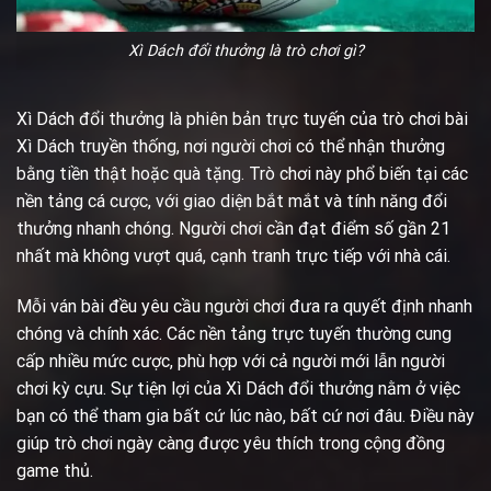
Xì Dách đổi thưởng là trò chơi gì?
Xì Dách đổi thưởng là phiên bản trực tuyến của trò chơi bài
Xì Dách truyền thống, nơi người chơi có thể nhận thưởng
bằng tiền thật hoặc quà tặng. Trò chơi này phổ biến tại các
nền tảng cá cược, với giao diện bắt mắt và tính năng đổi
thưởng nhanh chóng. Người chơi cần đạt điểm số gần 21
nhất mà không vượt quá, cạnh tranh trực tiếp với nhà cái.
Mỗi ván bài đều yêu cầu người chơi đưa ra quyết định nhanh
chóng và chính xác. Các nền tảng trực tuyến thường cung
cấp nhiều mức cược, phù hợp với cả người mới lẫn người
chơi kỳ cựu. Sự tiện lợi của Xì Dách đổi thưởng nằm ở việc
bạn có thể tham gia bất cứ lúc nào, bất cứ nơi đâu. Điều này
giúp trò chơi ngày càng được yêu thích trong cộng đồng
game thủ.