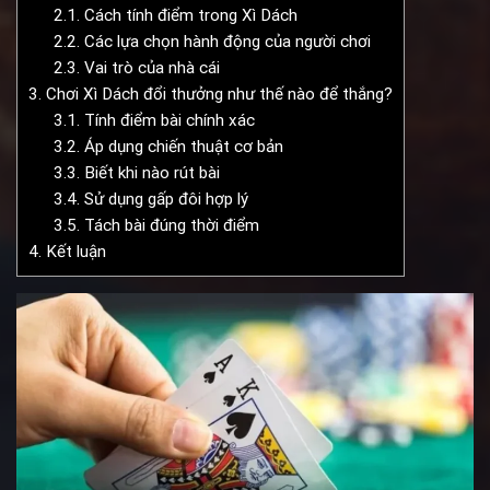
2.1.
Cách tính điểm trong Xì Dách
2.2.
Các lựa chọn hành động của người chơi
2.3.
Vai trò của nhà cái
3.
Chơi Xì Dách đổi thưởng như thế nào để thắng?
3.1.
Tính điểm bài chính xác
3.2.
Áp dụng chiến thuật cơ bản
3.3.
Biết khi nào rút bài
3.4.
Sử dụng gấp đôi hợp lý
3.5.
Tách bài đúng thời điểm
4.
Kết luận