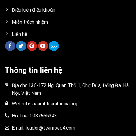
Điều kiện điều khoản
Miễn trách nhiệm
Liên hệ
Thông tin liên hệ
Địa chỉ: 136-172 Ng. Quan Thổ 1, Chợ Dừa, Đống Đa, Hà
Nội, Việt Nam
Website: asamblearabinica.org
Hotline: 0987665343
Email:
leader@teamseo4.com