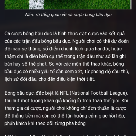
Nắm rõ tổng quan về cá cược bóng bầu dục
Cá cược bóng bầu dục là hình thức đặt cược vào kết quả
của các trận đấu bóng bầu dục. Người chơi có thể dự đoán
đội nào sẽ thắng, số điểm chênh lệch giữa hai đội, hoặc
thậm chí là diễn biến cụ thể trong trận đấu như số lần ghi
bàn hay số thẻ phạt. So với các môn thể thao khác, bóng
bầu dục có nhiều yếu tố cần xem xét, từ phong độ cầu thủ,
lịch sử đối đầu, cho đến điều kiện thời tiết.
Bóng bầu dục, đặc biệt là NFL (National Football League),
thu hút một lượng khán giả khổng lồ trên toàn thế giới. Khi
tham gia cá cược, người chơi không chỉ đơn thuần là cược
để thắng tiền mà còn có thể tận hưởng cảm giác hồi hộp,
phấn khích khi theo dõi từng pha bóng.