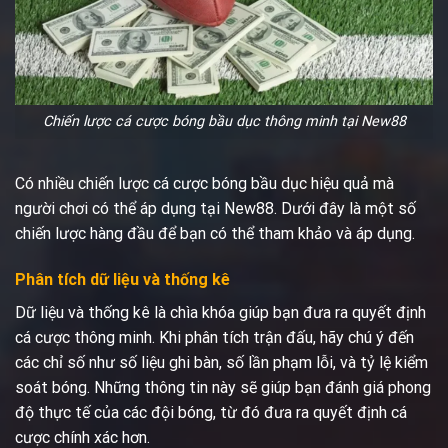
Chiến lược cá cược bóng bầu dục thông minh tại New88
Có nhiều chiến lược cá cược bóng bầu dục hiệu quả mà
người chơi có thể áp dụng tại
New88
. Dưới đây là một số
chiến lược hàng đầu để bạn có thể tham khảo và áp dụng.
Phân tích dữ liệu và thống kê
Dữ liệu và thống kê là chìa khóa giúp bạn đưa ra quyết định
cá cược thông minh. Khi phân tích trận đấu, hãy chú ý đến
các chỉ số như số liệu ghi bàn, số lần phạm lỗi, và tỷ lệ kiểm
soát bóng. Những thông tin này sẽ giúp bạn đánh giá phong
độ thực tế của các đội bóng, từ đó đưa ra quyết định cá
cược chính xác hơn.