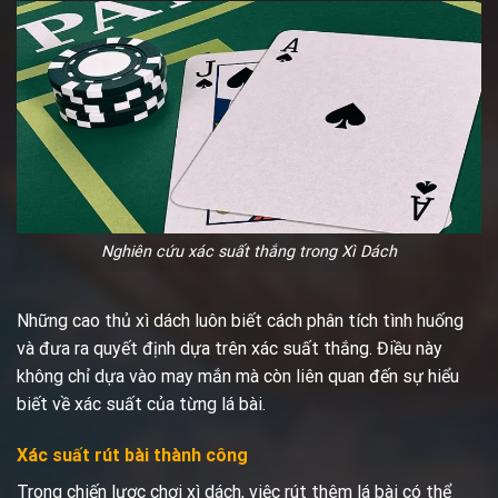
Nghiên cứu xác suất thắng trong Xì Dách
Những cao thủ xì dách luôn biết cách phân tích tình huống
và đưa ra quyết định dựa trên xác suất thắng. Điều này
không chỉ dựa vào may mắn mà còn liên quan đến sự hiểu
biết về xác suất của từng lá bài.
Xác suất rút bài thành công
Trong chiến lược chơi xì dách, việc rút thêm lá bài có thể