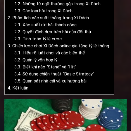
1.2.
Những từ ngữ thường gặp trong Xì Dách
1.3.
Các loại bài trong Xì Dách
2.
Phân tích xác suất thắng trong Xì Dách
2.1.
Xác suất rút bài thành công
2.2.
Quyết định dựa trên bài của đối thủ
2.3.
Tính toán tỷ lệ cược
3.
Chiến lược chơi Xì Dách online gia tăng tỷ lệ thắng
3.1.
Hiểu rõ luật chơi và các biến thể
3.2.
Quản lý vốn hợp lý
3.3.
Biết khi nào “Stand” và “Hit”
3.4.
Sử dụng chiến thuật “Basic Strategy”
3.5.
Quan sát nhà cái và xu hướng bài
4.
Kết luận