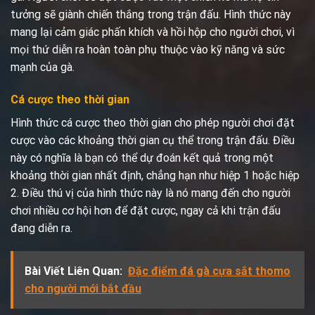
tưởng sẽ giành chiến thắng trong trận đấu. Hình thức này
mang lại cảm giác phấn khích và hồi hộp cho người chơi, vì
mọi thứ diễn ra hoàn toàn phụ thuộc vào kỹ năng và sức
mạnh của gà.
Cá cược theo thời gian
Hình thức cá cược theo thời gian cho phép người chơi đặt
cược vào các khoảng thời gian cụ thể trong trận đấu. Điều
này có nghĩa là bạn có thể dự đoán kết quả trong một
khoảng thời gian nhất định, chẳng hạn như hiệp 1 hoặc hiệp
2. Điều thú vị của hình thức này là nó mang đến cho người
chơi nhiều cơ hội hơn để đặt cược, ngay cả khi trận đấu
đang diễn ra.
Bài Viết Liên Quan:
Đặc điểm đá gà cựa sắt thomo
cho người mới bắt đầu