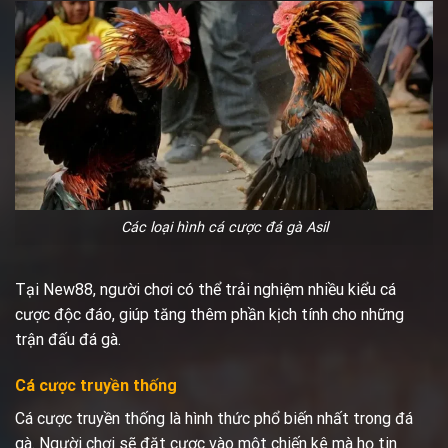
Các loại hình cá cược đá gà Asil
Tại
New88
, người chơi có thể trải nghiệm nhiều kiểu cá
cược độc đáo, giúp tăng thêm phần kịch tính cho những
trận đấu đá gà.
Cá cược truyền thống
Cá cược truyền thống là hình thức phổ biến nhất trong đá
gà. Người chơi sẽ đặt cược vào một chiến kê mà họ tin