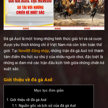
Đá gà Asil
là một trong những hình thức giải trí và cá cược
được yêu thích không chỉ ở Việt Nam mà còn trên toàn thế
giới. Tại
New88 đăng nhập
, những trận đá gà Asil trở thành
tâm điểm thu hút sự chú ý của nhiều người chơi, đặc biệt là
những ai đam mê các trận đấu kịch tính giữa những chiến kê
xuất sắc.
Giới thiệu về đá gà Asil
Mục lục đơn giản
1.
Giới thiệu về đá gà Asil
1.1.
Nguồn gốc và lịch sử của đá gà Asil