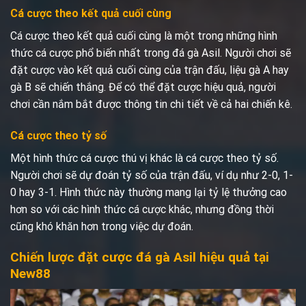
Cá cược theo kết quả cuối cùng
Cá cược theo kết quả cuối cùng là một trong những hình
thức cá cược phổ biến nhất trong đá gà Asil. Người chơi sẽ
đặt cược vào kết quả cuối cùng của trận đấu, liệu gà A hay
gà B sẽ chiến thắng. Để có thể đặt cược hiệu quả, người
chơi cần nắm bắt được thông tin chi tiết về cả hai chiến kê.
Cá cược theo tỷ số
Một hình thức cá cược thú vị khác là cá cược theo tỷ số.
Người chơi sẽ dự đoán tỷ số của trận đấu, ví dụ như 2-0, 1-
0 hay 3-1. Hình thức này thường mang lại tỷ lệ thưởng cao
hơn so với các hình thức cá cược khác, nhưng đồng thời
cũng khó khăn hơn trong việc dự đoán.
Chiến lược đặt cược đá gà Asil hiệu quả tại
New88