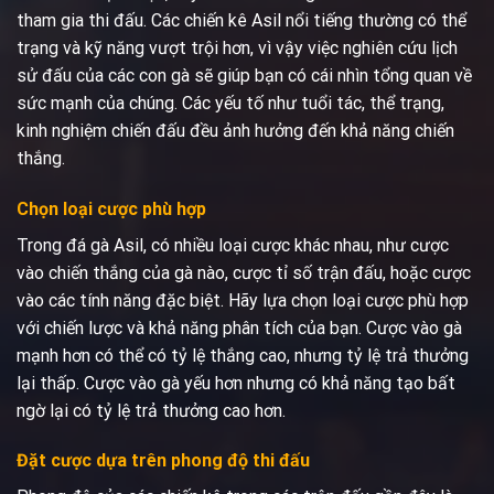
tham gia thi đấu. Các chiến kê Asil nổi tiếng thường có thể
trạng và kỹ năng vượt trội hơn, vì vậy việc nghiên cứu lịch
sử đấu của các con gà sẽ giúp bạn có cái nhìn tổng quan về
sức mạnh của chúng. Các yếu tố như tuổi tác, thể trạng,
kinh nghiệm chiến đấu đều ảnh hưởng đến khả năng chiến
thắng.
Chọn loại cược phù hợp
Trong đá gà Asil, có nhiều loại cược khác nhau, như cược
vào chiến thắng của gà nào, cược tỉ số trận đấu, hoặc cược
vào các tính năng đặc biệt. Hãy lựa chọn loại cược phù hợp
với chiến lược và khả năng phân tích của bạn. Cược vào gà
mạnh hơn có thể có tỷ lệ thắng cao, nhưng tỷ lệ trả thưởng
lại thấp. Cược vào gà yếu hơn nhưng có khả năng tạo bất
ngờ lại có tỷ lệ trả thưởng cao hơn.
Đặt cược dựa trên phong độ thi đấu